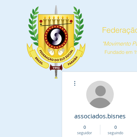
Federação
"Movimento Pa
Fundado em 1
Home
Notícias
CESB
Mais ações
associados.bisnes
0
0
seguidor
seguindo