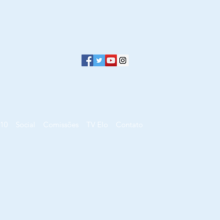
10
Social
Comissões
TV Elo
Contato