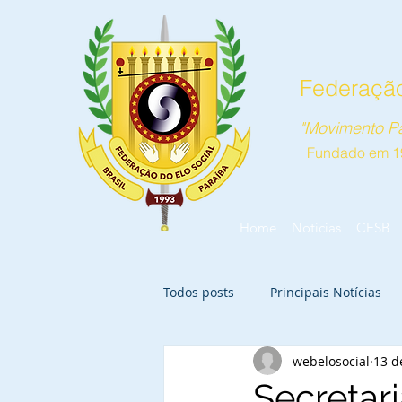
Federação
"Movimento Pa
Fundado em 1
Home
Notícias
CESB
Todos posts
Principais Notícias
webelosocial
13 d
Secretar