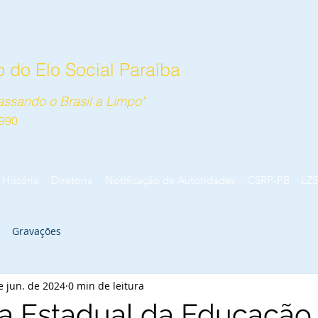
 do Elo Social Paraíba
ssando o Brasil a Limpo"
990
História
Diretoria
Notificação de Autoridades
CSRP-PB
LZS
Gravações
e jun. de 2024
0 min de leitura
ia Estadual da Educação