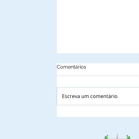
Comentários
Escreva um comentário
Autoridades municipais do
Estado da Paraiba, que já
confirmaram a presença
nas solenidades de outorga