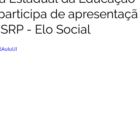
 participa de apresentaç
SRP - Elo Social
6AuIuUI