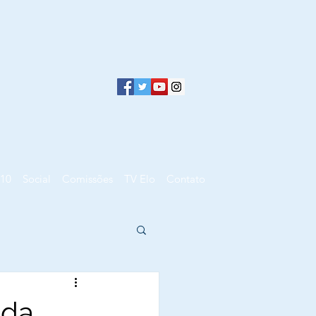
10
Social
Comissões
TV Elo
Contato
 da