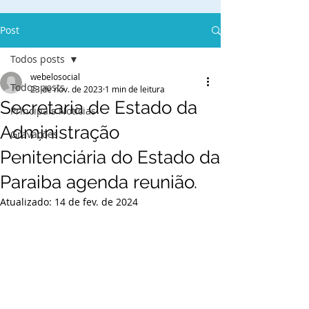
Post
Todos posts
webelosocial
Todos posts
23 de nov. de 2023
1 min de leitura
Secretaria de Estado da
Principais Notícias
Administração
Gravações
Penitenciária do Estado da
Paraiba agenda reunião.
Atualizado:
14 de fev. de 2024