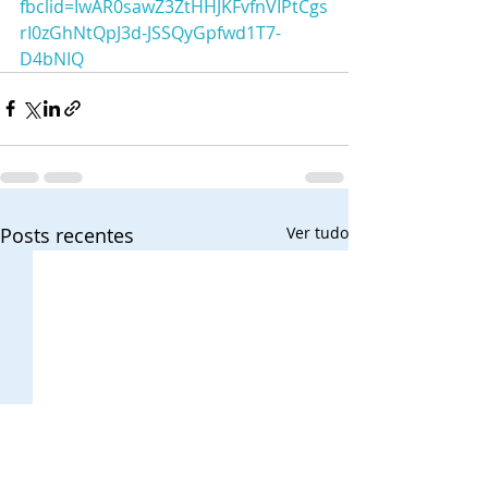
fbclid=IwAR0sawZ3ZtHHJKFvfnVIPtCgs
rI0zGhNtQpJ3d-JSSQyGpfwd1T7-
D4bNIQ
Posts recentes
Ver tudo