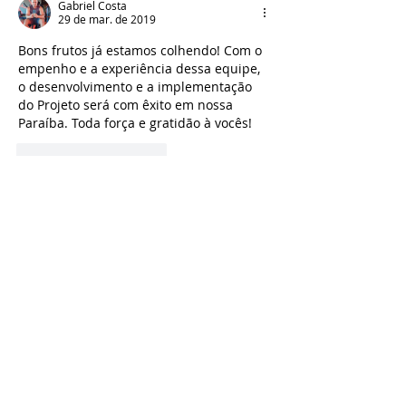
Gabriel Costa
lugar à Mesa de
terrenos e áreas
29 de mar. de 2019
Autoridades nos eventos
necessários pa
de Lançamento do
implantação do
Bons frutos já estamos colhendo! Com o 
empenho e a experiência dessa equipe, 
Projeto Social do
no Estado da Pa
o desenvolvimento e a implementação 
Cidadão
do Projeto será com êxito em nossa 
Paraíba. Toda força e gratidão à vocês!
Curtir
Responder
pollyannavideres
23 de fev. de 2019
 O grupo INER será a melhor solução 
para resolver a situação precária do lixo 
do nosso estado. Mais uma vez 
parabéns a todos pelo empenho e 
dedicação! Avante sempre Elo Social!  
Curtir
Responder
Danielle Torres