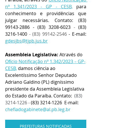
nº 1.341/2023 - GP - CESB,
 para 
conhecimento e providências que 
julgar necessárias. Contato: (83) 
99143-2886 - (83) 3208-6023
 - 
(83) 
3216-1400 
- (83) 99142-2546
 - E-mail:  
gdesjbs@tjpb.jus.br
Assembleia Legislativa:
 Através do 
Ofício Notificação nº 1.342/2023 – GP-
CESB,
 damos ciência ao 
Excelentíssimo Senhor Deputado 
Adriano Galdino (PL) digníssimo 
presidente da Assembleia Legislativa 
do Estado da Paraíba. Contato:  
(83) 
3214-1226 - 
(83) 3214-1226  E-mail: 
chefiadogabinete@al.pb.leg.br
PREFEITURAS NOTIFICADAS