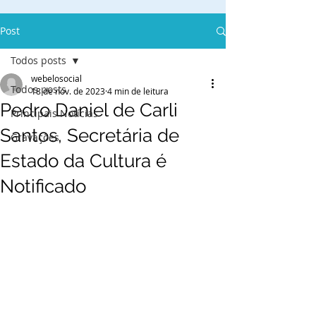
Post
Todos posts
webelosocial
Todos posts
18 de nov. de 2023
4 min de leitura
Pedro Daniel de Carli
Principais Notícias
Santos, Secretária de
Gravações
Estado da Cultura é
Notificado