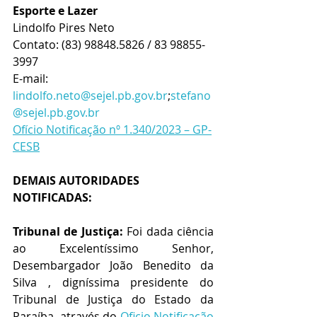
Esporte e Lazer
Lindolfo Pires Neto
Contato: 
(83) 98848.5826 / 83 98855-
3997
E-mail:  
lindolfo.neto@sejel.pb.gov.br
;
stefano
@sejel.pb.gov.br
Ofício Notificação nº 1.340/2023 – GP-
CESB
DEMAIS AUTORIDADES 
NOTIFICADAS:
Tribunal de Justiça:
 Foi dada ciência 
ao Excelentíssimo Senhor, 
Desembargador João Benedito da 
Silva , digníssima presidente do 
Tribunal de Justiça do Estado da 
Paraíba, através do 
Oficio Notificação 