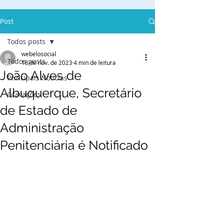
Post
Todos posts
webelosocial
Todos posts
18 de nov. de 2023
4 min de leitura
João Alves de
Principais Notícias
Albuquerque, Secretário
Gravações
de Estado de
Administração
Penitenciária é Notificado