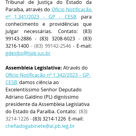
Tribunal de Justiça do Estado da 
Paraíba, através do 
Oficio Notificação 
nº 1.341/2023 - GP - CESB,
 para 
conhecimento e providências que 
julgar necessárias. Contato: (83) 
99143-2886 - (83) 3208-6023
 - 
(83) 
3216-1400 
- (83) 99142-2546
 - E-mail:  
gdesjbs@tjpb.jus.br
Assembleia Legislativa:
 Através do 
Ofício Notificação nº 1.342/2023 – GP-
CESB,
 damos ciência ao 
Excelentíssimo Senhor Deputado 
Adriano Galdino (PL) digníssimo 
presidente da Assembleia Legislativa 
do Estado da Paraíba. Contato:  
(83) 
3214-1226 - 
(83) 3214-1226  E-mail: 
chefiadogabinete@al.pb.leg.br