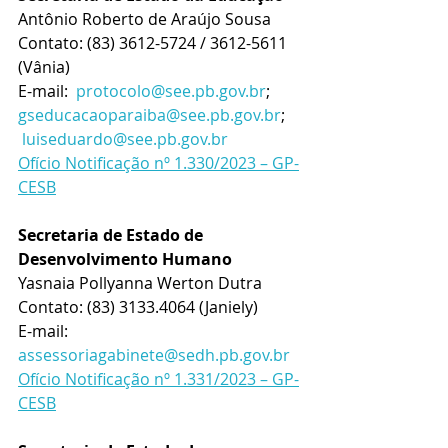
Antônio Roberto de Araújo Sousa
Contato: 
(83) 3612-5724 / 3612-5611 
(Vânia)
E-mail:  
protocolo@see.pb.gov.br
;  
gseducacaoparaiba@see.pb.gov.br
;    
luiseduardo@see.pb.gov.br
Ofício Notificação nº 1.330/2023 – GP-
CESB
Secretaria de Estado de 
Desenvolvimento Humano
Yasnaia Pollyanna Werton Dutra
Contato: 
(83) 3133.4064 (Janiely)
E-mail: 
assessoriagabinete@sedh.pb.gov.br
Ofício Notificação nº 1.331/2023 – GP-
CESB