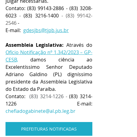
julgar necessárias. 
Contato: (83) 99143-2886 - (83) 3208-
6023
 - 
(83) 3216-1400 
- (83) 99142-
2546
 - 
E-mail:  
gdesjbs@tjpb.jus.br
Assembleia Legislativa:
 Através do 
Ofício Notificação nº 1.342/2023 – GP-
CESB,
 damos ciência ao 
Excelentíssimo Senhor Deputado 
Adriano Galdino (PL) digníssimo 
presidente da Assembleia Legislativa 
do Estado da Paraíba.
Contato:  
(83) 3214-1226 - 
(83) 3214-
1226  E-mail: 
chefiadogabinete@al.pb.leg.br
PREFEITURAS NOTIFICADAS