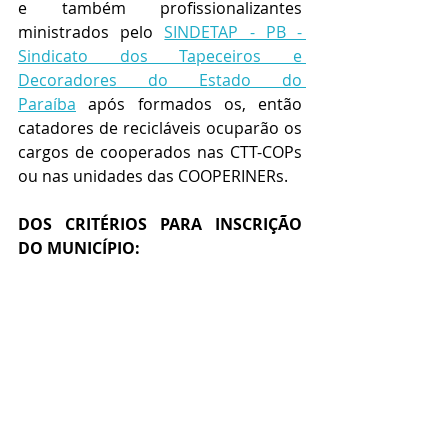
e também profissionalizantes 
ministrados pelo 
SINDETAP - PB - 
Sindicato dos Tapeceiros e 
Decoradores do Estado do 
Paraíba
 após formados os, então 
catadores de recicláveis ocuparão os 
cargos de cooperados nas CTT-COPs 
ou nas unidades das COOPERINERs.
DOS CRITÉRIOS PARA INSCRIÇÃO 
DO MUNICÍPIO:
Qualquer um dos municípios 
notificados poderão conquistar o 
direito a sediar a unidade que 
cobrirá não só o Estado de Tocantins, 
como também demais estados da 
federação brasileira que integrarem 
o Sistema Elo Social, devendo os 