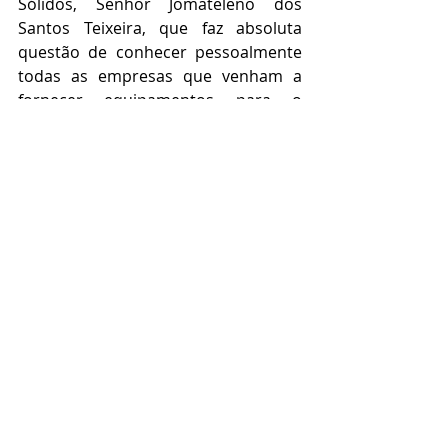
Sólidos, Senhor Jomateleno dos 
Santos Teixeira, que faz absoluta 
questão de conhecer pessoalmente 
todas as empresas que venham a 
fornecer equipamentos para o 
Sistema INER, vez que as vendas são 
feitas diretamente para os 
compradores investidores.