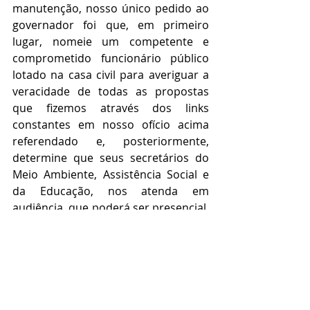
manutenção, nosso único pedido ao 
governador foi que, em primeiro 
lugar, nomeie um competente e 
comprometido funcionário público 
lotado na casa civil para averiguar a 
veracidade de todas as propostas 
que fizemos através dos links 
constantes em nosso ofício acima 
referendado e, posteriormente, 
determine que seus secretários do 
Meio Ambiente, Assistência Social e 
da Educação, nos atenda em 
audiência, que poderá ser presencial, 
através de diretores da Federação do 
Elo Social deste estado, ou online, 
diretamente com nossa diretoria 
federal.
Agendamentos e certidões devem 