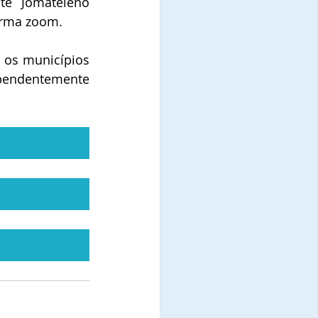
te Jomateleno 
forma zoom.
 os municípios 
ependentemente 