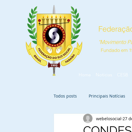
Federação
"Movimento Pa
Fundado em 1
Home
Notícias
CESB
Todos posts
Principais Notícias
webelosocial
27 d
CONDESP