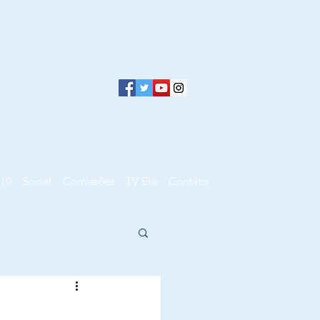
10
Social
Comissões
TV Elo
Contato