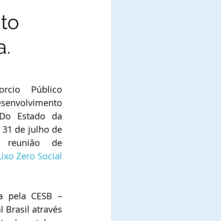
to
a.
cio Público 
envolvimento 
Do Estado da 
31 de julho de 
 reunião de 
Lixo Zero Social 
a pela CESB – 
 Brasil através 