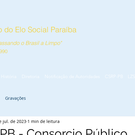
 do Elo Social Paraíba
ssando o Brasil a Limpo"
990
História
Diretoria
Notificação de Autoridades
CSRP-PB
LZS
Gravações
e jul. de 2023
1 min de leitura
B - Consorcio Público