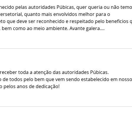
ocupar lugar à Mesa de
dos 
Autoridades nos eventos de
terr
ersetorial, quanto mais envolvidos melhor para o 
Lançamento do Projeto
impl
to que deve ser reconhecido e respeitado pelo beneficios 
Social do Cidadão
Esta
, bem como ao meio ambiente. Avante galera....
 receber toda a atenção das autoridades Púbicas. 
o de todos pelo bem que vem sendo estabelecido em nosso
o pelos anos de dedicação! 