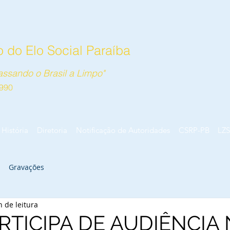
 do Elo Social Paraíba
ssando o Brasil a Limpo"
990
História
Diretoria
Notificação de Autoridades
CSRP-PB
LZS
Gravações
n de leitura
RTICIPA DE AUDIÊNCIA