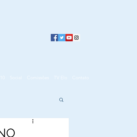
10
Social
Comissões
TV Elo
Contato
 NO