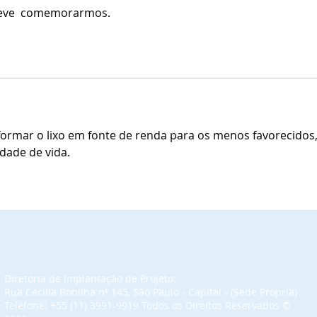
reve  comemorarmos. 
formar o lixo em fonte de renda para os menos favorecidos,
ade de vida.
Diretoria de Implantação de Projeto:
Rua Cecília Bonilha nº 145, São Paulo - Capital - (Sede Própria)
Telefone: +55 (11) 3991-9919 Todos os Direitos Reservados​ ©