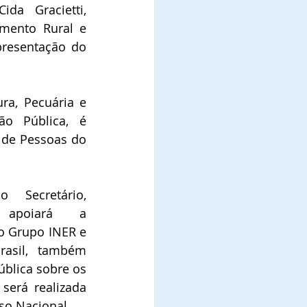
da Gracietti, 
mento Rural e 
presentação do 
ra, Pecuária e 
o Pública, é 
 de Pessoas do 
 Secretário, 
 apoiará a 
o Grupo INER e 
rasil, também 
ública sobre os 
será realizada 
so Nacional.