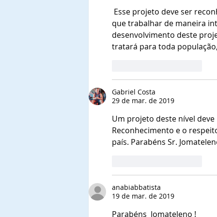
de Títulos de
 Esse projeto deve ser reconhecido pelas autoridades Púbicas, quer queria ou não temos 
Comendadores e
que trabalhar de maneira int
Embaixadoras da Ordem do
desenvolvimento deste proje
Mérito do Elo Social e jantar
solene.
tratará para toda população
Curtir
Responder
Gabriel Costa
29 de mar. de 2019
Um projeto deste nível deve
Reconhecimento e o respeit
país. Parabéns Sr. Jomatelen
Curtir
Responder
anabiabbatista
19 de mar. de 2019
Parabéns  Jomateleno !