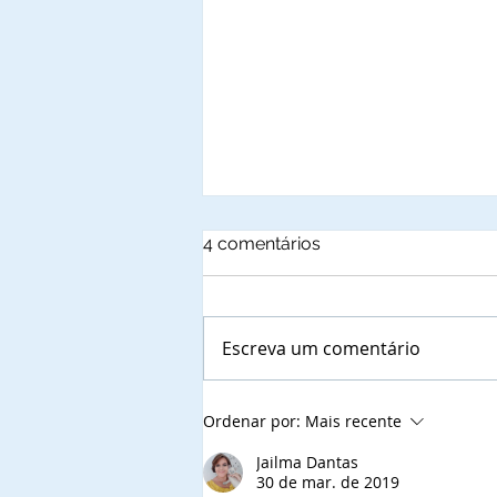
4 comentários
Escreva um comentário
Autoridades municipais do
Ordenar por:
Mais recente
Estado da Paraiba, que já
confirmaram a presença
Jailma Dantas
30 de mar. de 2019
nas solenidades de outorga