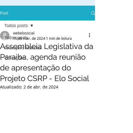
Post
Todos posts
webelosocial
Todos posts
15 de mar. de 2024
1 min de leitura
Assembleia Legislativa da
Principais Notícias
Paraiba, agenda reunião
Gravações
de apresentação do
Projeto CSRP - Elo Social
Atualizado:
2 de abr. de 2024