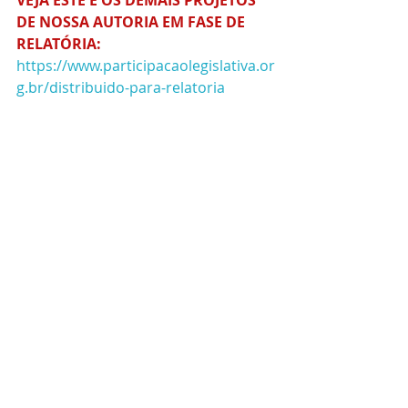
VEJA ESTE E OS DEMAIS PROJETOS 
DE NOSSA AUTORIA EM FASE DE 
RELATÓRIA: 
https://www.participacaolegislativa.or
g.br/distribuido-para-relatoria
FONTE: 
https://www.socialcarceraria.org.br/p
ost/acompanhamento-obrigatório-
para-conselheiros-tutelares-de-
menores-infratores
Posts recentes
Ver tudo