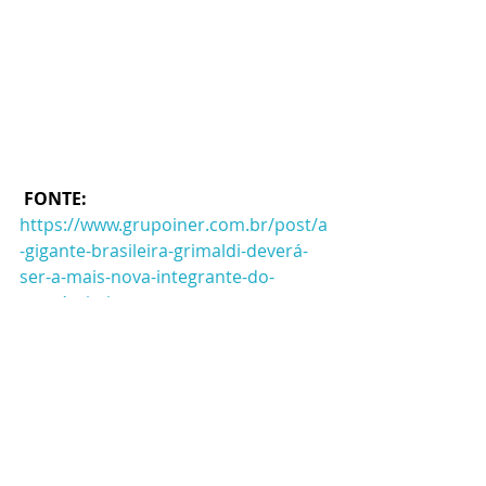
FONTE: 
https://www.grupoiner.com.br/post/a
-gigante-brasileira-grimaldi-deverá-
ser-a-mais-nova-integrante-do-
consórcio-iner
Posts recentes
Ver tudo